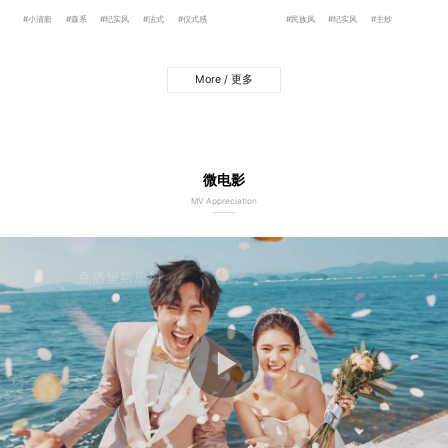
#小清新
#森系
#纪实风
#法式
#仪式感
#民族风
#纪实风
#主纱
More / 更多
微电影
MV Appreciation