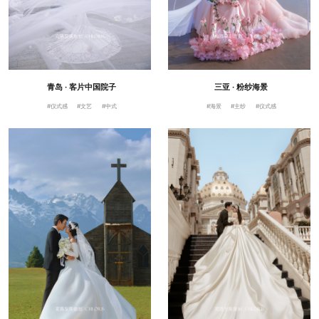
青岛 · 客片中国院子
三亚 · 粉纱海景
#仪式感
#文艺
#中式
#海景
#主纱
#仪式感