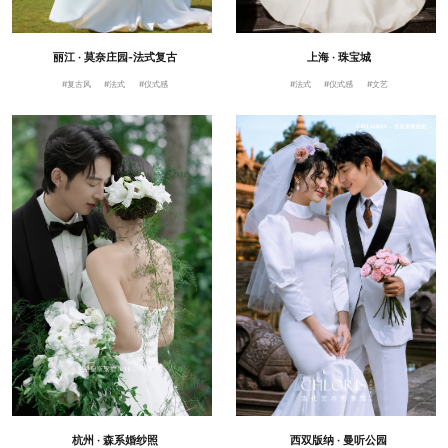
丽江 · 莫奈庄园-法式复古
上海 · 珠宝城
#复古风
#法式
#仪式感
#法式
#仪式感
#文艺
杭州 · 森系婚纱照
西双版纳 · 曼听公园