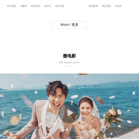
#小清新
#森系
#纪实风
#法式
#仪式感
#民族风
#纪实风
#主纱
More / 更多
微电影
MV Appreciation