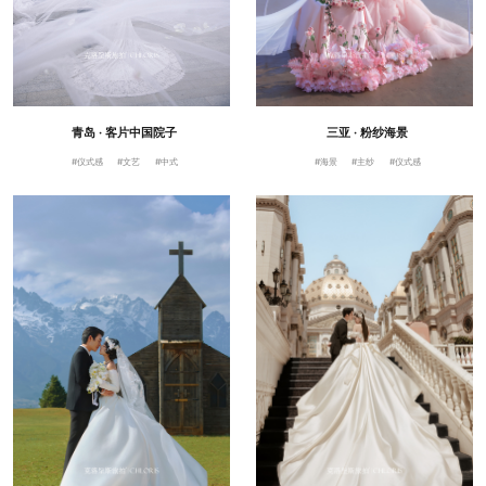
青岛 · 客片中国院子
三亚 · 粉纱海景
#仪式感
#文艺
#中式
#海景
#主纱
#仪式感