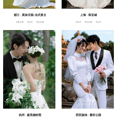
丽江 · 莫奈庄园-法式复古
上海 · 珠宝城
#复古风
#法式
#仪式感
#法式
#仪式感
#文艺
杭州 · 森系婚纱照
西双版纳 · 曼听公园