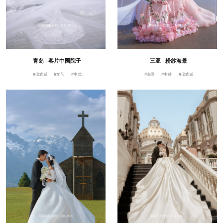
青岛 · 客片中国院子
三亚 · 粉纱海景
#仪式感
#文艺
#中式
#海景
#主纱
#仪式感