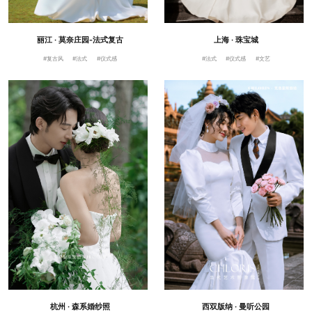
丽江 · 莫奈庄园-法式复古
上海 · 珠宝城
#复古风
#法式
#仪式感
#法式
#仪式感
#文艺
杭州 · 森系婚纱照
西双版纳 · 曼听公园