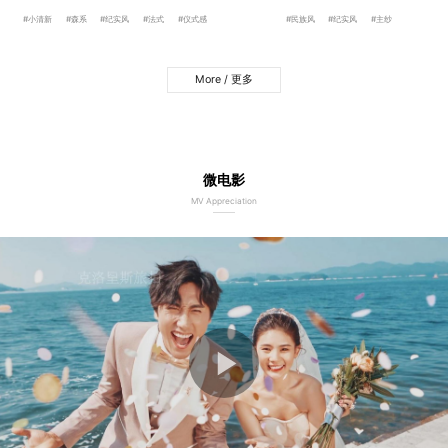
#小清新
#森系
#纪实风
#法式
#仪式感
#民族风
#纪实风
#主纱
More / 更多
微电影
MV Appreciation