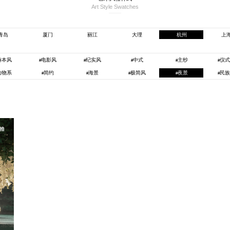
Art Style Swatches
青岛
厦门
丽江
大理
杭州
上
赫本风
电影风
纪实风
中式
主纱
仪
#
#
#
#
#
动物系
简约
海景
极简风
夜景
民
#
#
#
#
#