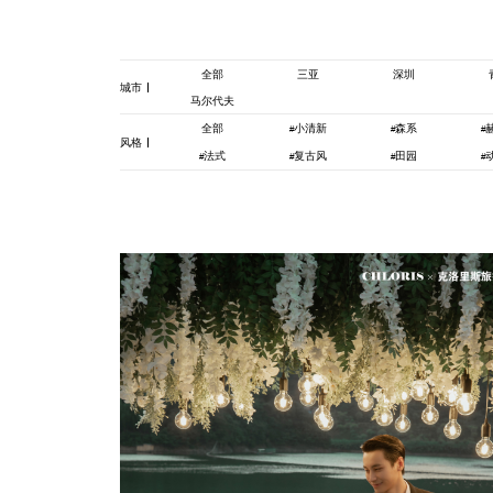
全部
三亚
深圳
城市
马尔代夫
全部
小清新
森系
#
#
#
风格
法式
复古风
田园
#
#
#
#