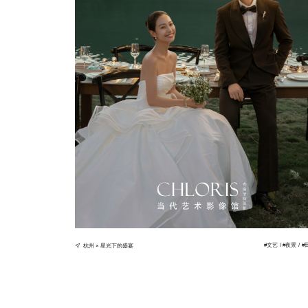
#
文艺
#
夜景
#
杭州 × 星光下的盛宴