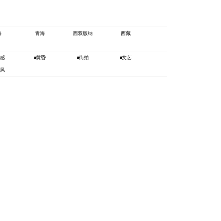
海
青海
西双版纳
西藏
式感
黄昏
街拍
文艺
#
#
#
族风