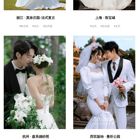
丽江 · 莫奈庄园-法式复古
上海 · 珠宝城
#复古风
#法式
#仪式感
#法式
#仪式感
#文艺
杭州 · 森系婚纱照
西双版纳 · 曼听公园