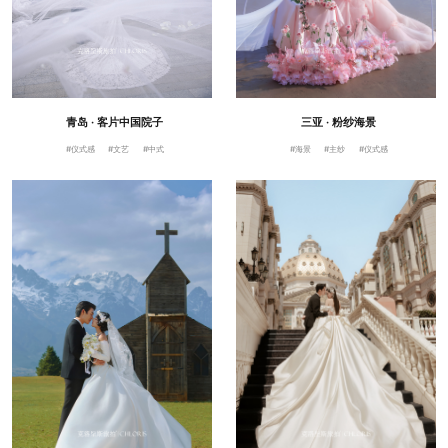
青岛 · 客片中国院子
三亚 · 粉纱海景
#仪式感
#文艺
#中式
#海景
#主纱
#仪式感