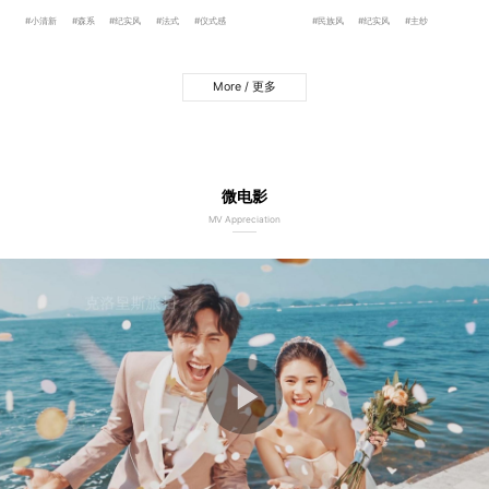
#小清新
#森系
#纪实风
#法式
#仪式感
#民族风
#纪实风
#主纱
More / 更多
微电影
MV Appreciation