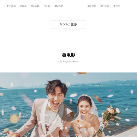
#小清新
#森系
#纪实风
#法式
#仪式感
#民族风
#纪实风
#主纱
More / 更多
微电影
MV Appreciation