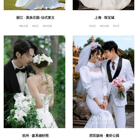
丽江 · 莫奈庄园-法式复古
上海 · 珠宝城
#复古风
#法式
#仪式感
#法式
#仪式感
#文艺
杭州 · 森系婚纱照
西双版纳 · 曼听公园