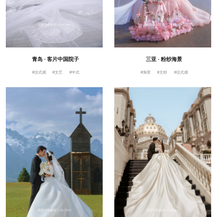
青岛 · 客片中国院子
三亚 · 粉纱海景
#仪式感
#文艺
#中式
#海景
#主纱
#仪式感