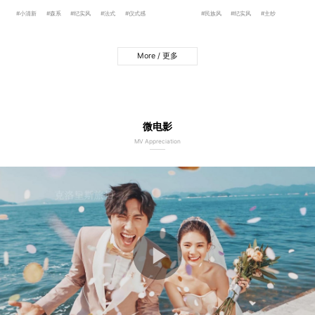
#小清新
#森系
#纪实风
#法式
#仪式感
#民族风
#纪实风
#主纱
More / 更多
微电影
MV Appreciation