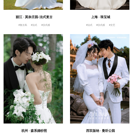
丽江 · 莫奈庄园-法式复古
上海 · 珠宝城
#复古风
#法式
#仪式感
#法式
#仪式感
#文艺
杭州 · 森系婚纱照
西双版纳 · 曼听公园