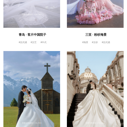
青岛 · 客片中国院子
三亚 · 粉纱海景
#仪式感
#文艺
#中式
#海景
#主纱
#仪式感